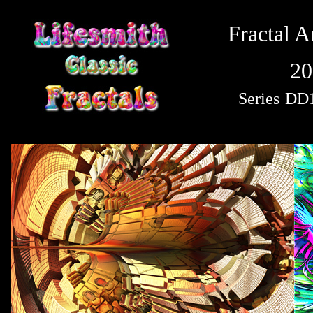
Fractal A
20
Series
DD1